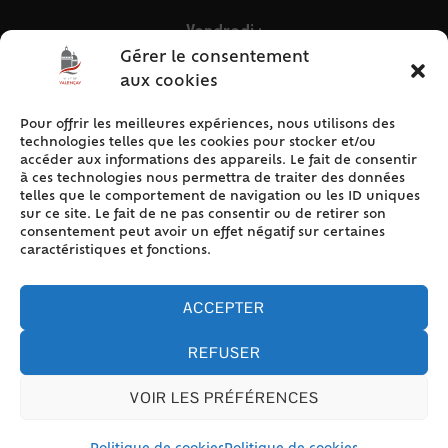
Vendredi :
9h – 12h & 13h30 – 16h30
Gérer le consentement
aux cookies
Pour offrir les meilleures expériences, nous utilisons des
ACCÈS RAPIDE
technologies telles que les cookies pour stocker et/ou
Accueil
accéder aux informations des appareils. Le fait de consentir
à ces technologies nous permettra de traiter des données
Contact
telles que le comportement de navigation ou les ID uniques
Plan du site
sur ce site. Le fait de ne pas consentir ou de retirer son
consentement peut avoir un effet négatif sur certaines
Mentions légales
caractéristiques et fonctions.
Traitement des données personnelles
Politique de cookies (UE)
ACCEPTER
REFUSER
VOIR LES PRÉFÉRENCES
Accessibilité
© 2024 Valencay - Propulsé par Utopia (site internet de