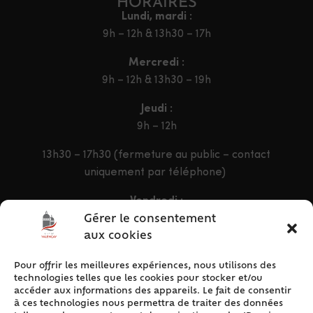
HORAIRES
Lundi, mardi :
9h – 12h & 13h30 – 17h
Mercredi :
9h – 12h & 13h30 – 19h
Jeudi :
9h – 12h
13h30 – 17h30 (fermeture au public – contact
uniquement par téléphone)
Vendredi :
9h – 12h & 13h30 – 16h30
Gérer le consentement
aux cookies
Pour offrir les meilleures expériences, nous utilisons des
ACCÈS RAPIDE
technologies telles que les cookies pour stocker et/ou
Accueil
accéder aux informations des appareils. Le fait de consentir
à ces technologies nous permettra de traiter des données
Contact