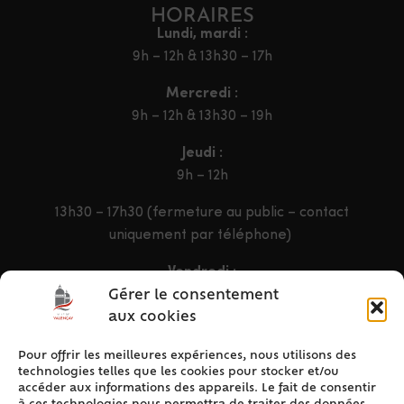
HORAIRES
Lundi, mardi :
9h – 12h & 13h30 – 17h
Mercredi :
9h – 12h & 13h30 – 19h
Jeudi :
9h – 12h
13h30 – 17h30 (fermeture au public – contact
uniquement par téléphone)
Vendredi :
9h – 12h & 13h30 – 16h30
Gérer le consentement
aux cookies
Pour offrir les meilleures expériences, nous utilisons des
ACCÈS RAPIDE
technologies telles que les cookies pour stocker et/ou
Accueil
accéder aux informations des appareils. Le fait de consentir