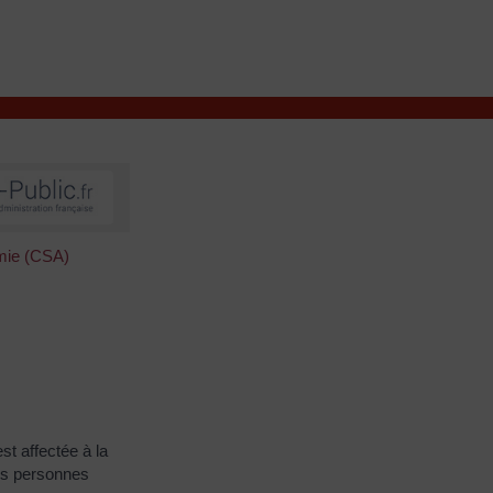
VIVRE À VALENÇAY
MES DÉMARCHES
omie (CSA)
st affectée à la
des personnes