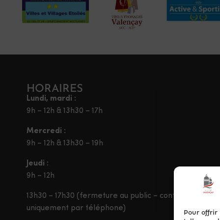
HORAIRES
Lundi, mardi :
9h – 12h & 13h30 – 17h
Mercredi :
9h – 12h & 13h30 – 19h
Jeudi :
9h – 12h
13h30 – 17h30 (fermeture au public – contact
uniquement par téléphone)
Pour offrir