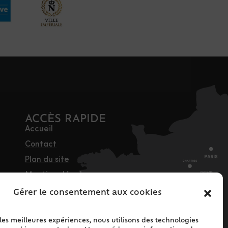
ACCÈS RAPIDE
Accueil
Contact
Plan du site
Mentions légales
Traitement des
Gérer le consentement aux cookies
données personnelles
Politique de cookies
 les meilleures expériences, nous utilisons des technologies