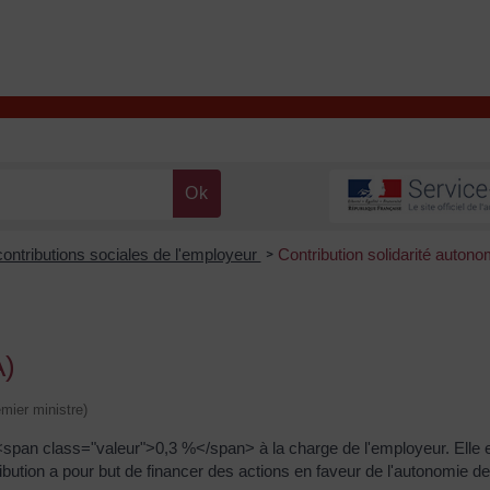
T
Contacter la mairie
DÉCOUVRIR VALENÇAY
MA MAIRIE
contributions sociales de l'employeur
Contribution solidarité auton
>
A)
emier ministre)
 <span class="valeur">0,3 %</span> à la charge de l'employeur. Elle e
ibution a pour but de financer des actions en faveur de l'autonomie 