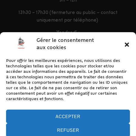
9h – 12h
13h30 – 17h30 (fermeture au public – contact
uniquement par téléphone)
Vendredi :
9h – 12h & 13h30 – 16h30
Gérer le consentement
aux cookies
Pour offrir les meilleures expériences, nous utilisons des
ACCÈS RAPIDE
technologies telles que les cookies pour stocker et/ou
Accueil
accéder aux informations des appareils. Le fait de consentir
à ces technologies nous permettra de traiter des données
Contact
telles que le comportement de navigation ou les ID uniques
Plan du site
sur ce site. Le fait de ne pas consentir ou de retirer son
consentement peut avoir un effet négatif sur certaines
Mentions légales
caractéristiques et fonctions.
Traitement des données personnelles
Politique de cookies (UE)
ACCEPTER
REFUSER