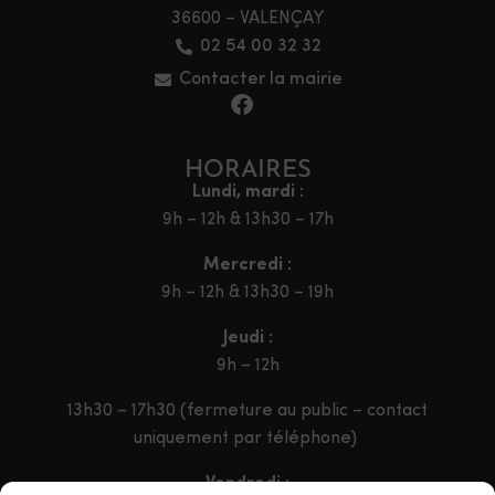
36600 – VALENÇAY
02 54 00 32 32
Contacter la mairie
HORAIRES
Lundi, mardi :
9h – 12h & 13h30 – 17h
Mercredi :
9h – 12h & 13h30 – 19h
Jeudi :
9h – 12h
13h30 – 17h30 (fermeture au public – contact
uniquement par téléphone)
Vendredi :