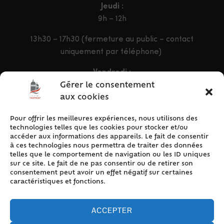
Jeudi :
9h – 12h
13h30 – 17h30 (fermeture au public – contact
uniquement par téléphone)
Vendredi :
9h – 12h & 13h30 – 16h30
Gérer le consentement
aux cookies
Pour offrir les meilleures expériences, nous utilisons des
ACCÈS RAPIDE
technologies telles que les cookies pour stocker et/ou
Accueil
accéder aux informations des appareils. Le fait de consentir
à ces technologies nous permettra de traiter des données
Contact
telles que le comportement de navigation ou les ID uniques
Plan du site
sur ce site. Le fait de ne pas consentir ou de retirer son
consentement peut avoir un effet négatif sur certaines
Mentions légales
caractéristiques et fonctions.
Traitement des données personnelles
Politique de cookies (UE)
ACCEPTER