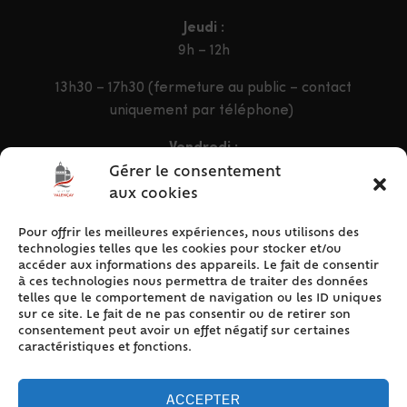
Jeudi :
9h – 12h
13h30 – 17h30 (fermeture au public – contact
uniquement par téléphone)
Vendredi :
9h – 12h & 13h30 – 16h30
Gérer le consentement
aux cookies
Pour offrir les meilleures expériences, nous utilisons des
ACCÈS RAPIDE
technologies telles que les cookies pour stocker et/ou
Accueil
accéder aux informations des appareils. Le fait de consentir
à ces technologies nous permettra de traiter des données
Contact
telles que le comportement de navigation ou les ID uniques
Plan du site
sur ce site. Le fait de ne pas consentir ou de retirer son
consentement peut avoir un effet négatif sur certaines
Mentions légales
caractéristiques et fonctions.
Traitement des données personnelles
Politique de cookies (UE)
ACCEPTER