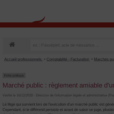
contenu
principal
Rdv CNI-PASSEPOR
Accueil professionnels
Comptabilité - Facturation
Marchés pu
>
>
Fiche pratique
Marché public : règlement amiable d'un
Vérifié le 16/12/2020 - Direction de l'information légale et administrative (Pr
Le litige qui survient lors de l'exécution d'un marché public est g
Cependant, si le différend persiste et avant de saisir un juge, plu