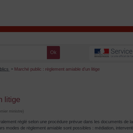
T
Contacter la mairie
DÉCOUVRIR VALENÇAY
MA MAIRIE
blics
Marché public : règlement amiable d'un litige
>
 litige
emier ministre)
énéralement réglé selon une procédure prévue dans les documents de la
sieurs modes de règlement amiable sont possibles : médiation, interven