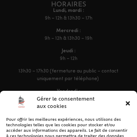
HORAIRES
Lundi, mardi :
9h – 12h & 13h30 – 17h
Mercredi :
9h – 12h & 13h30 – 19h
Jeudi :
9h – 12h
13h30 – 17h30 (fermeture au public – contact
uniquement par téléphone)
Vendredi :
9h – 12h & 13h30 – 16h30
Gérer le consentement
aux cookies
Pour offrir les meilleures expériences, nous utilisons des
ACCÈS RAPIDE
technologies telles que les cookies pour stocker et/ou
Accueil
accéder aux informations des appareils. Le fait de consentir
à ces technologies nous permettra de traiter des données