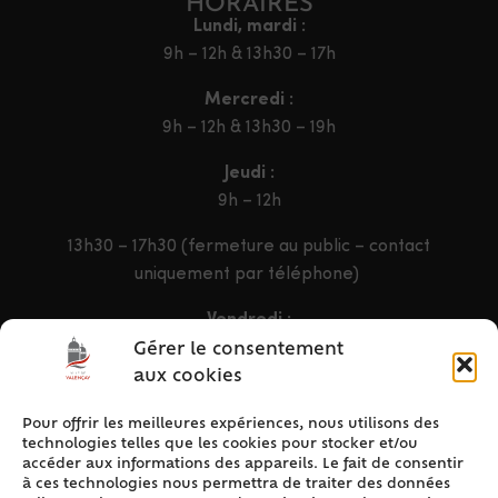
HORAIRES
Lundi, mardi :
9h – 12h & 13h30 – 17h
Mercredi :
9h – 12h & 13h30 – 19h
Jeudi :
9h – 12h
13h30 – 17h30 (fermeture au public – contact
uniquement par téléphone)
Vendredi :
9h – 12h & 13h30 – 16h30
Gérer le consentement
aux cookies
Pour offrir les meilleures expériences, nous utilisons des
ACCÈS RAPIDE
technologies telles que les cookies pour stocker et/ou
Accueil
accéder aux informations des appareils. Le fait de consentir
à ces technologies nous permettra de traiter des données
Contact