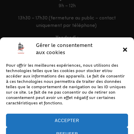
9h – 12h
13h30 – 17h30 (fermeture au public – contact
uniquement par téléphone)
Vendredi :
9h – 12h & 13h30 – 16h30
Gérer le consentement
aux cookies
Pour offrir les meilleures expériences, nous utilisons des
ACCÈS RAPIDE
technologies telles que les cookies pour stocker et/ou
Accueil
accéder aux informations des appareils. Le fait de consentir
à ces technologies nous permettra de traiter des données
Contact
telles que le comportement de navigation ou les ID uniques
Plan du site
sur ce site. Le fait de ne pas consentir ou de retirer son
consentement peut avoir un effet négatif sur certaines
Mentions légales
caractéristiques et fonctions.
Traitement des données personnelles
Politique de cookies (UE)
ACCEPTER
REFUSER