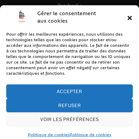
Vendredi :
9h – 12h & 13h30 – 16h30
Gérer le consentement
aux cookies
Pour offrir les meilleures expériences, nous utilisons des
ACCÈS RAPIDE
technologies telles que les cookies pour stocker et/ou
Accueil
accéder aux informations des appareils. Le fait de consentir
à ces technologies nous permettra de traiter des données
Contact
telles que le comportement de navigation ou les ID uniques
Plan du site
sur ce site. Le fait de ne pas consentir ou de retirer son
consentement peut avoir un effet négatif sur certaines
Mentions légales
caractéristiques et fonctions.
Traitement des données personnelles
Politique de cookies (UE)
ACCEPTER
REFUSER
VOIR LES PRÉFÉRENCES
Accessibilité
© 2024 Valencay - Propulsé par Utopia (site internet de
collectivités & GRC/GRU)
Politique de cookies
Politique de cookies