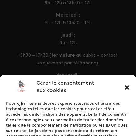
9h – 12h & 13h30 – 17h
Mercredi :
9h – 12h & 13h30 – 19h
Jeudi :
9h – 12h
13h30 – 17h30 (fermeture au public – contact
uniquement par téléphone)
Vendredi :
9h – 12h & 13h30 – 16h30
Gérer le consentement
aux cookies
Pour offrir les meilleures expériences, nous utilisons des
ACCÈS RAPIDE
technologies telles que les cookies pour stocker et/ou
Accueil
accéder aux informations des appareils. Le fait de consentir
à ces technologies nous permettra de traiter des données
Contact
telles que le comportement de navigation ou les ID uniques
Plan du site
sur ce site. Le fait de ne pas consentir ou de retirer son