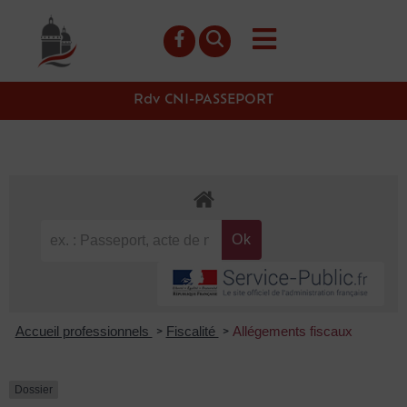
contenu
principal
Rdv CNI-PASSEPORT
Accueil professionnels
Fiscalité
Allégements fiscaux
>
>
Dossier