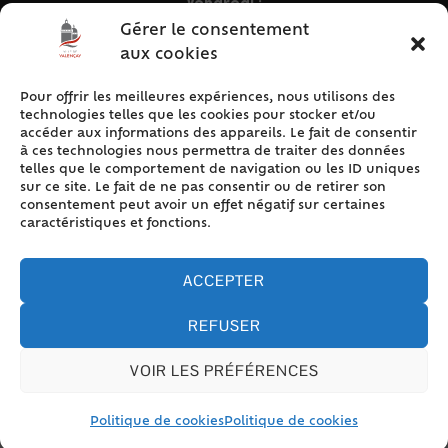
Vendredi :
9h – 12h & 13h30 – 16h30
Gérer le consentement
aux cookies
Pour offrir les meilleures expériences, nous utilisons des
ACCÈS RAPIDE
technologies telles que les cookies pour stocker et/ou
Accueil
accéder aux informations des appareils. Le fait de consentir
à ces technologies nous permettra de traiter des données
Contact
telles que le comportement de navigation ou les ID uniques
Plan du site
sur ce site. Le fait de ne pas consentir ou de retirer son
consentement peut avoir un effet négatif sur certaines
Mentions légales
caractéristiques et fonctions.
Traitement des données personnelles
Politique de cookies (UE)
ACCEPTER
REFUSER
VOIR LES PRÉFÉRENCES
Accessibilité
© 2024 Valencay - Propulsé par Utopia (site internet de
collectivités & GRC/GRU)
Politique de cookies
Politique de cookies