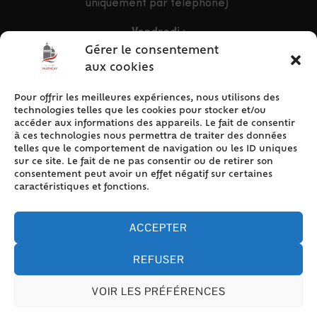
uniquement par téléphone)
Vendredi :
9h – 12h & 13h30 – 16h30
Gérer le consentement
aux cookies
Pour offrir les meilleures expériences, nous utilisons des
ACCÈS RAPIDE
technologies telles que les cookies pour stocker et/ou
Accueil
accéder aux informations des appareils. Le fait de consentir
à ces technologies nous permettra de traiter des données
Contact
telles que le comportement de navigation ou les ID uniques
Plan du site
sur ce site. Le fait de ne pas consentir ou de retirer son
consentement peut avoir un effet négatif sur certaines
Mentions légales
caractéristiques et fonctions.
Traitement des données personnelles
Politique de cookies (UE)
ACCEPTER
REFUSER
VOIR LES PRÉFÉRENCES
Accessibilité
© 2024 Valencay - Propulsé par Utopia (site internet de