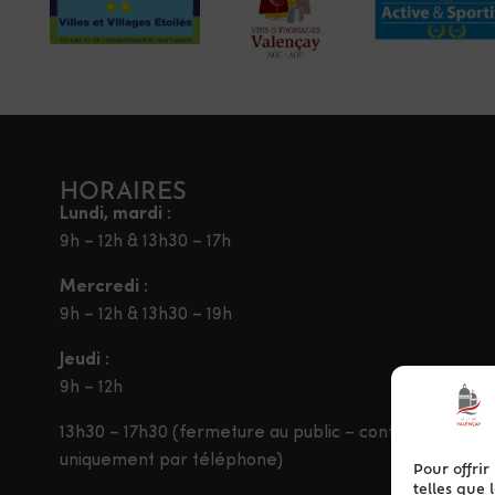
HORAIRES
Lundi, mardi :
9h – 12h & 13h30 – 17h
Mercredi :
9h – 12h & 13h30 – 19h
Jeudi :
9h – 12h
13h30 – 17h30 (fermeture au public – contact
uniquement par téléphone)
Pour offrir
telles que 