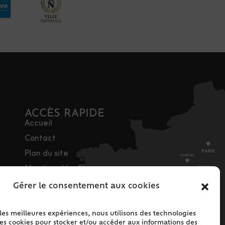
ACCÈS RAPIDE
Accueil
Contact
Plan du site
Mentions légales
Traitement des
Gérer le consentement aux cookies
données personnelles
Politique de cookies
 les meilleures expériences, nous utilisons des technologies
les cookies pour stocker et/ou accéder aux informations des
(UE)