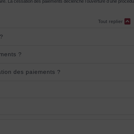
ire. La cessation des paiements déclenche l'ouverture d'une procédur
Tout replier
 ?
ements ?
ation des paiements ?