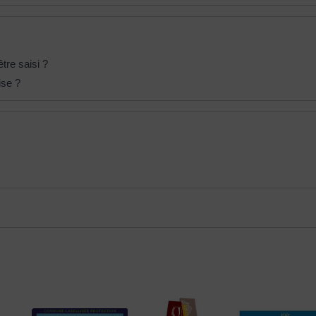
tre saisi ?
ise ?