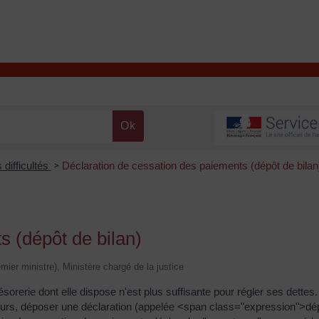
T
Contacter la mairie
DÉCOUVRIR VALENÇAY
MA MAIRIE
 difficultés
Déclaration de cessation des paiements (dépôt de bilan
>
s (dépôt de bilan)
emier ministre), Ministère chargé de la justice
sorerie dont elle dispose n'est plus suffisante pour régler ses dettes
5 jours, déposer une déclaration (appelée <span class="expression">dé