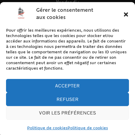
Vendredi :
9h – 12h & 13h30 – 16h30
Gérer le consentement
aux cookies
Pour offrir les meilleures expériences, nous utilisons des
ACCÈS RAPIDE
technologies telles que les cookies pour stocker et/ou
Accueil
accéder aux informations des appareils. Le fait de consentir
à ces technologies nous permettra de traiter des données
Contact
telles que le comportement de navigation ou les ID uniques
Plan du site
sur ce site. Le fait de ne pas consentir ou de retirer son
consentement peut avoir un effet négatif sur certaines
Mentions légales
caractéristiques et fonctions.
Traitement des données personnelles
Politique de cookies (UE)
ACCEPTER
REFUSER
VOIR LES PRÉFÉRENCES
Accessibilité
© 2024 Valencay - Propulsé par Utopia (site internet de
collectivités & GRC/GRU)
Politique de cookies
Politique de cookies