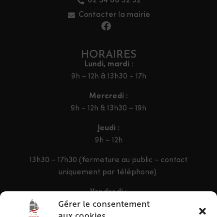
02 54 00 32 32
Contacter la mairie
HORAIRES
Lundi, mardi :
9h – 12h & 13h30 – 17h
Mercredi :
9h – 12h & 13h30 – 19h
Jeudi :
9h – 12h
13h30 – 17h30 (fermeture au public – contact
uniquement par téléphone)
Vendredi :
9h – 12h & 13h30 – 16h30
Gérer le consentement
aux cookies