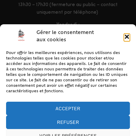
13h30 – 17h30 (fermeture au public – contact
uniquement par téléphone)
Vendredi :
9h – 12h & 13h30 – 16h30
Gérer le consentement
aux cookies
Pour offrir les meilleures expériences, nous utilisons des
ACCÈS RAPIDE
technologies telles que les cookies pour stocker et/ou
Accueil
accéder aux informations des appareils. Le fait de consentir
à ces technologies nous permettra de traiter des données
Contact
telles que le comportement de navigation ou les ID uniques
Plan du site
sur ce site. Le fait de ne pas consentir ou de retirer son
consentement peut avoir un effet négatif sur certaines
Mentions légales
caractéristiques et fonctions.
Traitement des données personnelles
Politique de cookies (UE)
ACCEPTER
REFUSER
VOIR LES PRÉFÉRENCES