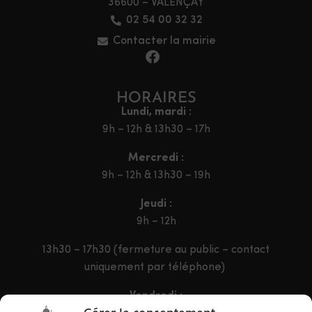
36600 – VALENÇAY
02 54 00 32 32
Contacter la mairie
HORAIRES
Lundi, mardi :
9h – 12h & 13h30 – 17h
Mercredi :
9h – 12h & 13h30 – 19h
Jeudi :
9h – 12h
13h30 – 17h30 (fermeture au public – contact
uniquement par téléphone)
Vendredi :