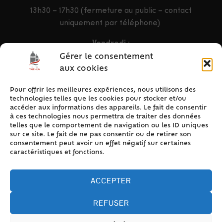
13h30 – 17h30 (fermeture au public – contact
uniquement par téléphone)
Vendredi :
9h – 12h & 13h30 – 16h30
Gérer le consentement
aux cookies
Pour offrir les meilleures expériences, nous utilisons des
ACCÈS RAPIDE
technologies telles que les cookies pour stocker et/ou
Accueil
accéder aux informations des appareils. Le fait de consentir
à ces technologies nous permettra de traiter des données
Contact
telles que le comportement de navigation ou les ID uniques
Plan du site
sur ce site. Le fait de ne pas consentir ou de retirer son
consentement peut avoir un effet négatif sur certaines
Mentions légales
caractéristiques et fonctions.
Traitement des données personnelles
Politique de cookies (UE)
ACCEPTER
REFUSER