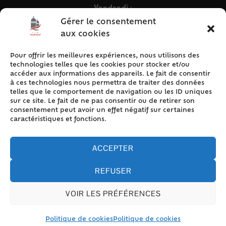
Vendredi :
9h – 12h & 13h30 – 16h30
Gérer le consentement
aux cookies
Pour offrir les meilleures expériences, nous utilisons des
ACCÈS RAPIDE
technologies telles que les cookies pour stocker et/ou
Accueil
accéder aux informations des appareils. Le fait de consentir
à ces technologies nous permettra de traiter des données
Contact
telles que le comportement de navigation ou les ID uniques
Plan du site
sur ce site. Le fait de ne pas consentir ou de retirer son
consentement peut avoir un effet négatif sur certaines
Mentions légales
caractéristiques et fonctions.
Traitement des données personnelles
Politique de cookies (UE)
ACCEPTER
REFUSER
VOIR LES PRÉFÉRENCES
Accessibilité
© 2024 Valencay - Propulsé par Utopia (site internet de
collectivités & GRC/GRU)
Politique de cookies
Politique de cookies