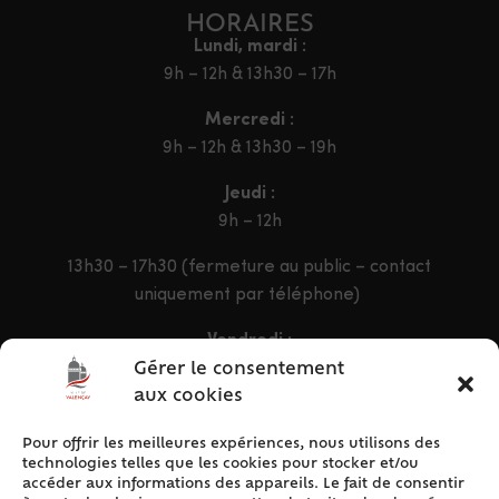
HORAIRES
Lundi, mardi :
9h – 12h & 13h30 – 17h
Mercredi :
9h – 12h & 13h30 – 19h
Jeudi :
9h – 12h
13h30 – 17h30 (fermeture au public – contact
uniquement par téléphone)
Vendredi :
9h – 12h & 13h30 – 16h30
Gérer le consentement
aux cookies
Pour offrir les meilleures expériences, nous utilisons des
ACCÈS RAPIDE
technologies telles que les cookies pour stocker et/ou
Accueil
accéder aux informations des appareils. Le fait de consentir