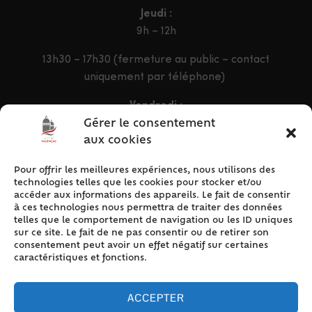
Jeudi :
9h – 12h
13h30 – 17h30 (fermeture au public – contact
uniquement par téléphone)
Vendredi :
9h – 12h & 13h30 – 16h30
Gérer le consentement
aux cookies
Pour offrir les meilleures expériences, nous utilisons des
ACCÈS RAPIDE
technologies telles que les cookies pour stocker et/ou
Accueil
accéder aux informations des appareils. Le fait de consentir
à ces technologies nous permettra de traiter des données
Contact
telles que le comportement de navigation ou les ID uniques
Plan du site
sur ce site. Le fait de ne pas consentir ou de retirer son
consentement peut avoir un effet négatif sur certaines
Mentions légales
caractéristiques et fonctions.
Traitement des données personnelles
Politique de cookies (UE)
ACCEPTER