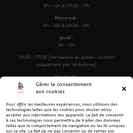
9h – 12h & 13h30 – 17h
Mercredi :
9h – 12h & 13h30 – 19h
Jeudi :
9h – 12h
13h30 – 17h30 (fermeture au public – contact
uniquement par téléphone)
Vendredi :
9h – 12h & 13h30 – 16h30
Gérer le consentement
aux cookies
Pour offrir les meilleures expériences, nous utilisons des
ACCÈS RAPIDE
technologies telles que les cookies pour stocker et/ou
Accueil
accéder aux informations des appareils. Le fait de consentir
à ces technologies nous permettra de traiter des données
Contact
telles que le comportement de navigation ou les ID uniques
Plan du site
sur ce site. Le fait de ne pas consentir ou de retirer son