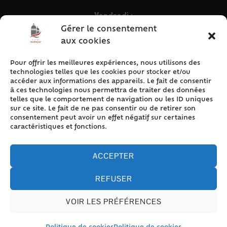
Vendredi :
9h – 12h & 13h30 – 16h30
Gérer le consentement
aux cookies
Pour offrir les meilleures expériences, nous utilisons des
ACCÈS RAPIDE
technologies telles que les cookies pour stocker et/ou
Accueil
accéder aux informations des appareils. Le fait de consentir
à ces technologies nous permettra de traiter des données
Contact
telles que le comportement de navigation ou les ID uniques
Plan du site
sur ce site. Le fait de ne pas consentir ou de retirer son
consentement peut avoir un effet négatif sur certaines
Mentions légales
caractéristiques et fonctions.
Traitement des données personnelles
Politique de cookies (UE)
ACCEPTER
REFUSER
VOIR LES PRÉFÉRENCES
Accessibilité
© 2024 Valencay - Propulsé par Utopia (site internet de