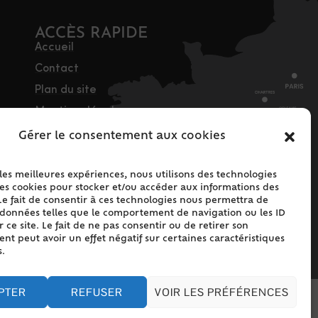
ACCÈS RAPIDE
Accueil
Contact
Plan du site
Mentions légales
Traitement des
Gérer le consentement aux cookies
données personnelles
Politique de cookies
 les meilleures expériences, nous utilisons des technologies
les cookies pour stocker et/ou accéder aux informations des
(UE)
Le fait de consentir à ces technologies nous permettra de
s données telles que le comportement de navigation ou les ID
 ce site. Le fait de ne pas consentir ou de retirer son
t peut avoir un effet négatif sur certaines caractéristiques
s.
PTER
REFUSER
VOIR LES PRÉFÉRENCES