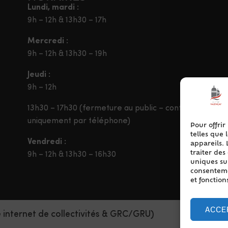
Lundi, mardi :
9h – 12h & 13h30 – 17h
Mercredi :
9h – 12h & 13h30 – 19h
Jeudi :
9h – 12h
13h30 – 17h30 (fermeture au public – contact
uniquement par téléphone)
Pour offrir
telles que 
Vendredi :
appareils. 
traiter de
9h – 12h & 13h30 – 16h30
uniques sur
consentemen
et fonction
ACCE
e internet de collectivités & GRC/GRU)