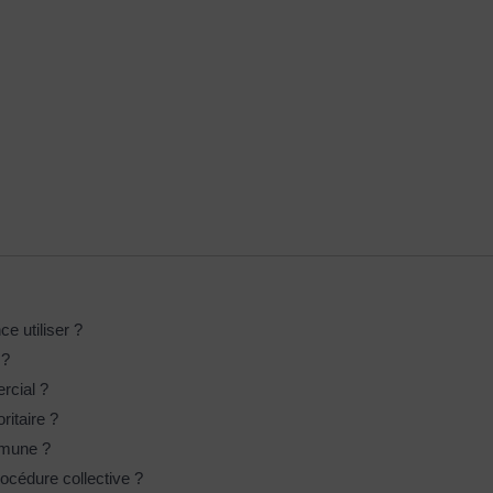
ce utiliser ?
 ?
rcial ?
ritaire ?
ommune ?
rocédure collective ?