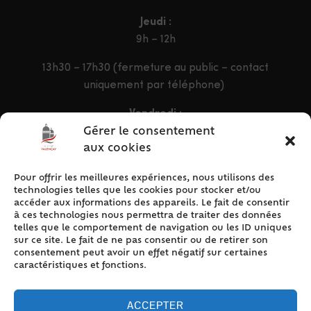
Jeudi :
9h – 12h
13h30 – 17h30 (fermeture au public – contact
uniquement par téléphone)
Vendredi :
9h – 12h & 13h30 – 16h30
Gérer le consentement
aux cookies
Pour offrir les meilleures expériences, nous utilisons des
ACCÈS RAPIDE
technologies telles que les cookies pour stocker et/ou
Accueil
accéder aux informations des appareils. Le fait de consentir
à ces technologies nous permettra de traiter des données
Contact
telles que le comportement de navigation ou les ID uniques
Plan du site
sur ce site. Le fait de ne pas consentir ou de retirer son
consentement peut avoir un effet négatif sur certaines
Mentions légales
caractéristiques et fonctions.
Traitement des données personnelles
Politique de cookies (UE)
ACCEPTER