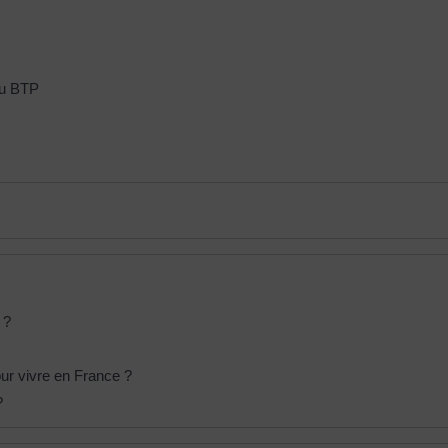
 du BTP
 ?
our vivre en France ?
?