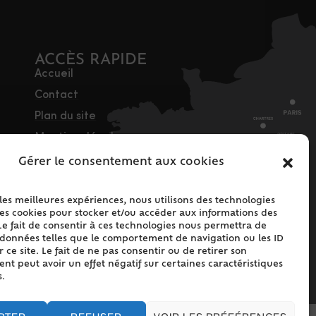
ACCÈS RAPIDE
Accueil
Contact
Plan du site
Mentions légales
Traitement des
Gérer le consentement aux cookies
données personnelles
Politique de cookies
 les meilleures expériences, nous utilisons des technologies
les cookies pour stocker et/ou accéder aux informations des
(UE)
Le fait de consentir à ces technologies nous permettra de
s données telles que le comportement de navigation ou les ID
 ce site. Le fait de ne pas consentir ou de retirer son
t peut avoir un effet négatif sur certaines caractéristiques
s.