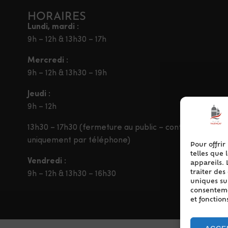
HORAIRES
Lundi, mardi :
9h – 12h & 13h30 – 17h
Mercredi :
9h – 12h & 13h30 – 19h
Jeudi :
9h – 12h
13h30 – 17h30 (fermeture au public – contact
uniquement par téléphone)
Pour offrir
telles que 
Vendredi :
appareils. 
traiter de
9h – 12h & 13h30 – 16h30
uniques sur
consentemen
et fonction