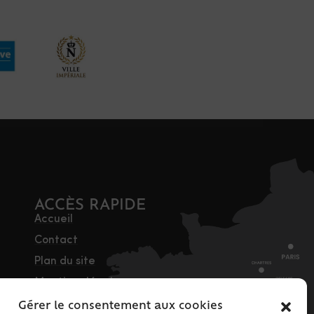
ACCÈS RAPIDE
Accueil
Contact
Plan du site
Mentions légales
Traitement des
Gérer le consentement aux cookies