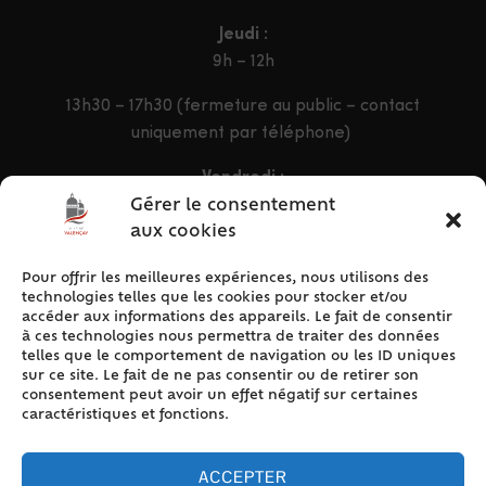
Jeudi :
9h – 12h
13h30 – 17h30 (fermeture au public – contact
uniquement par téléphone)
Vendredi :
9h – 12h & 13h30 – 16h30
Gérer le consentement
aux cookies
Pour offrir les meilleures expériences, nous utilisons des
ACCÈS RAPIDE
technologies telles que les cookies pour stocker et/ou
Accueil
accéder aux informations des appareils. Le fait de consentir
à ces technologies nous permettra de traiter des données
Contact
telles que le comportement de navigation ou les ID uniques
Plan du site
sur ce site. Le fait de ne pas consentir ou de retirer son
consentement peut avoir un effet négatif sur certaines
Mentions légales
caractéristiques et fonctions.
Traitement des données personnelles
Politique de cookies (UE)
ACCEPTER