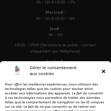
9h – 12h & 13h30 – 17h
Mercredi :
9h – 12h & 13h30 – 19h
Jeudi :
9h – 12h
13h30 – 17h30 (fermeture au public – contact
uniquement par téléphone)
Vendredi :
9h – 12h & 13h30 – 16h30
Gérer le consentement
aux cookies
Pour offrir les meilleures expériences, nous utilisons des
ACCÈS RAPIDE
technologies telles que les cookies pour stocker et/ou
Accueil
accéder aux informations des appareils. Le fait de consentir
à ces technologies nous permettra de traiter des données
Contact
telles que le comportement de navigation ou les ID uniques
Plan du site
sur ce site. Le fait de ne pas consentir ou de retirer son