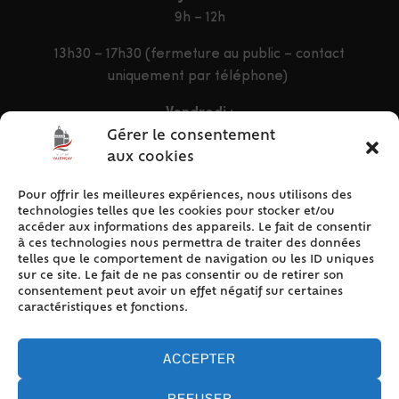
9h – 12h
13h30 – 17h30 (fermeture au public – contact
uniquement par téléphone)
Vendredi :
9h – 12h & 13h30 – 16h30
Gérer le consentement
aux cookies
Pour offrir les meilleures expériences, nous utilisons des
ACCÈS RAPIDE
technologies telles que les cookies pour stocker et/ou
Accueil
accéder aux informations des appareils. Le fait de consentir
à ces technologies nous permettra de traiter des données
Contact
telles que le comportement de navigation ou les ID uniques
Plan du site
sur ce site. Le fait de ne pas consentir ou de retirer son
consentement peut avoir un effet négatif sur certaines
Mentions légales
caractéristiques et fonctions.
Traitement des données personnelles
Politique de cookies (UE)
ACCEPTER
REFUSER