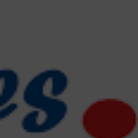
contenu
principal
Rdv CNI-PASSEPORT