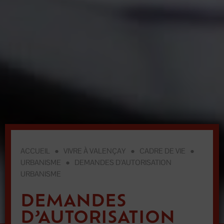
ACCUEIL
●
VIVRE À VALENÇAY
●
CADRE DE VIE
●
URBANISME
●
DEMANDES D’AUTORISATION
URBANISME
DEMANDES
D’AUTORISATION