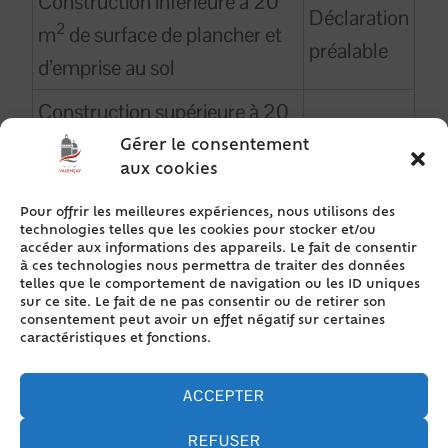
Construction inférieure à 20
Déclaration
2
m
de surface de plancher et
préalable
d’emprise au sol
Construction supérieure à 20
Permis de
2
m
de surface de plancher ou
Gérer le consentement
construite
aux cookies
d’emprise au sol
Pour offrir les meilleures expériences, nous utilisons des
Extension d’une construction existante :
technologies telles que les cookies pour stocker et/ou
accéder aux informations des appareils. Le fait de consentir
à ces technologies nous permettra de traiter des données
Extension de 5 à 20 m² de
telles que le comportement de navigation ou les ID uniques
sur ce site. Le fait de ne pas consentir ou de retirer son
surface de plancher ou
Déclaration
consentement peut avoir un effet négatif sur certaines
caractéristiques et fonctions.
d’emprise au sol, sur une
préalable
construction existante
ACCEPTER
Extension entre 20 et 40 m²
REFUSER