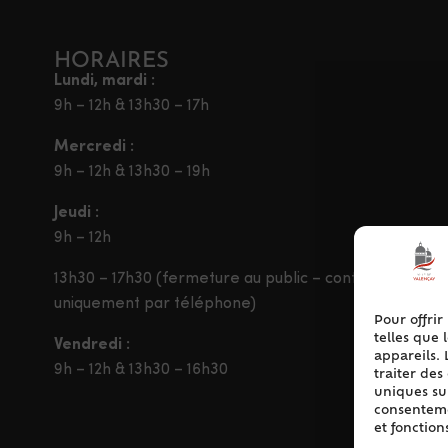
HORAIRES
Lundi, mardi :
9h – 12h & 13h30 – 17h
Mercredi :
9h – 12h & 13h30 – 19h
Jeudi :
9h – 12h
13h30 – 17h30 (fermeture au public – contact
uniquement par téléphone)
Pour offrir
telles que 
Vendredi :
appareils. 
9h – 12h & 13h30 – 16h30
traiter de
uniques sur
consentemen
et fonction