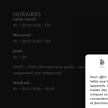
HORAIRES
Lundi, mardi :
9h – 12h & 13h30 – 17h
Mercredi :
9h – 12h & 13h30 – 19h
Jeudi :
9h – 12h
13h30 – 17h30 (fermeture au public – contact
uniquement par téléphone)
Pour offrir
telles que 
Vendredi :
appareils. 
9h – 12h & 13h30 – 16h30
traiter de
uniques sur
consentemen
et fonction