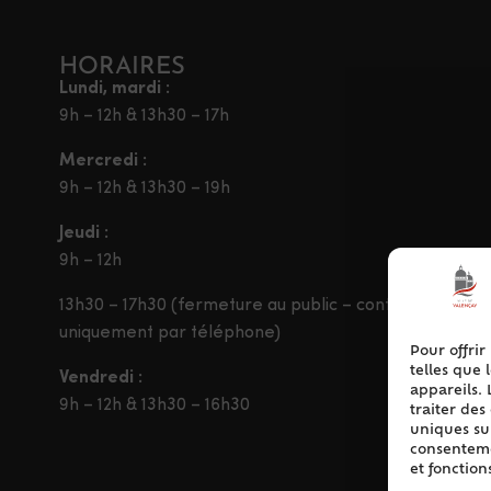
HORAIRES
Lundi, mardi :
9h – 12h & 13h30 – 17h
Mercredi :
9h – 12h & 13h30 – 19h
Jeudi :
9h – 12h
13h30 – 17h30 (fermeture au public – contact
uniquement par téléphone)
Pour offrir
telles que 
Vendredi :
appareils. 
9h – 12h & 13h30 – 16h30
traiter de
uniques sur
consentemen
et fonction