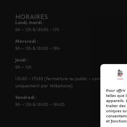
HORAIRES
Lundi, mardi :
9h – 12h & 13h30 – 17h
Mercredi :
9h – 12h & 13h30 – 19h
Jeudi :
9h – 12h
13h30 – 17h30 (fermeture au public – contact
uniquement par téléphone)
Pour offrir
telles que 
Vendredi :
appareils. 
9h – 12h & 13h30 – 16h30
traiter de
uniques sur
consentemen
et fonction