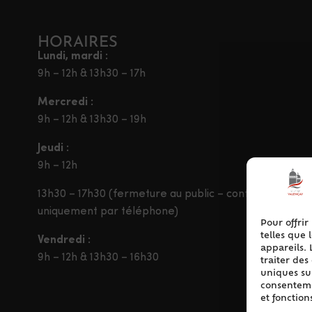
HORAIRES
Lundi, mardi :
9h – 12h & 13h30 – 17h
Mercredi :
9h – 12h & 13h30 – 19h
Jeudi :
9h – 12h
13h30 – 17h30 (fermeture au public – contact
uniquement par téléphone)
Pour offrir
telles que 
Vendredi :
appareils. 
9h – 12h & 13h30 – 16h30
traiter de
uniques sur
consentemen
et fonction