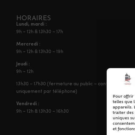
HORAIRES
Lundi, mardi :
9h – 12h & 13h30 – 17h
Mercredi :
9h – 12h & 13h30 – 19h
Jeudi :
9h – 12h
13h30 – 17h30 (fermeture au public – contact
uniquement par téléphone)
Pour offrir
telles que 
Vendredi :
appareils. 
9h – 12h & 13h30 – 16h30
traiter de
uniques sur
consentemen
et fonction