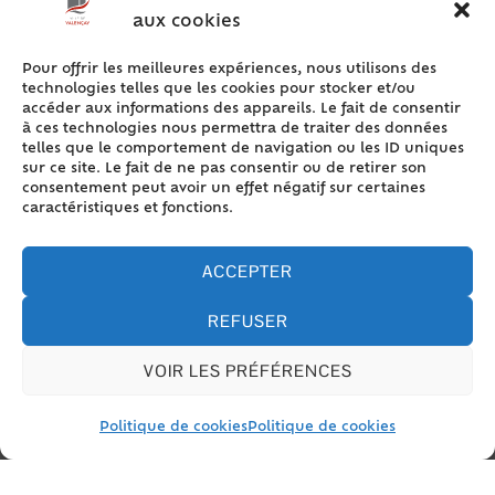
verdoyants et ombragés pour votre
aux cookies
caravane, tente et camping-car. La location
Pour offrir les meilleures expériences, nous utilisons des
de lodge et mobil-home est également
technologies telles que les cookies pour stocker et/ou
accéder aux informations des appareils. Le fait de consentir
proposée.
à ces technologies nous permettra de traiter des données
telles que le comportement de navigation ou les ID uniques
er
er
sur ce site. Le fait de ne pas consentir ou de retirer son
Ouverture du 1
avril au 1
octobre
consentement peut avoir un effet négatif sur certaines
caractéristiques et fonctions.
Accueil de 9h à 12h et de 14h à 19h30
ACCEPTER
Plus d’information :
https://www.camping-
REFUSER
leschenes.fr/
VOIR LES PRÉFÉRENCES
Politique de cookies
Politique de cookies