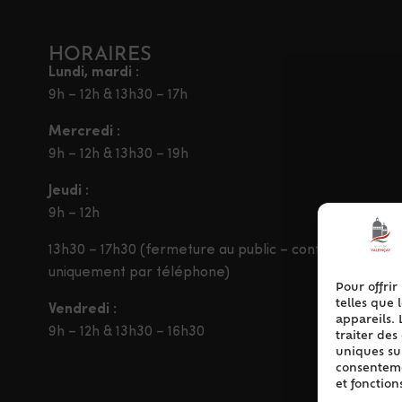
HORAIRES
Lundi, mardi :
9h – 12h & 13h30 – 17h
Mercredi :
9h – 12h & 13h30 – 19h
Jeudi :
9h – 12h
13h30 – 17h30 (fermeture au public – contact
uniquement par téléphone)
Pour offrir
telles que 
Vendredi :
appareils. 
9h – 12h & 13h30 – 16h30
traiter de
uniques sur
consentemen
et fonction