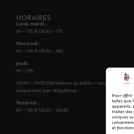
HORAIRES
Lundi, mardi :
9h – 12h & 13h30 – 17h
Mercredi :
9h – 12h & 13h30 – 19h
Jeudi :
9h – 12h
13h30 – 17h30 (fermeture au public – contact
uniquement par téléphone)
Pour offrir
telles que 
Vendredi :
appareils. 
9h – 12h & 13h30 – 16h30
traiter de
uniques sur
consentemen
et fonction