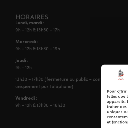
HORAIRES
Lundi, mardi :
9h – 12h & 13h30 – 17h
Mercredi :
9h – 12h & 13h30 – 19h
Jeudi :
9h – 12h
13h30 – 17h30 (fermeture au public – contact
uniquement par téléphone)
Pour offrir
telles que 
Vendredi :
appareils. 
9h – 12h & 13h30 – 16h30
traiter de
uniques sur
consentemen
et fonction