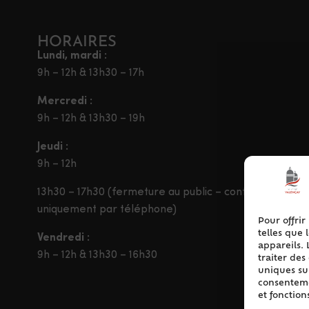
HORAIRES
Lundi, mardi :
9h – 12h & 13h30 – 17h
Mercredi :
9h – 12h & 13h30 – 19h
Jeudi :
9h – 12h
13h30 – 17h30 (fermeture au public – contact
uniquement par téléphone)
Pour offrir
telles que 
Vendredi :
appareils. 
9h – 12h & 13h30 – 16h30
traiter de
uniques sur
consentemen
et fonction